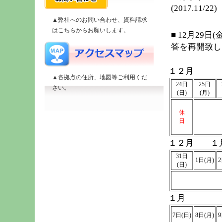
(2017.11/22)
▲弊社へのお問い合わせ、資料請求
はこちらからお願いします。
■ 12月29
答を再開致し
１２月
▲各拠点の住所、地図等ご利用くだ
24日
25日
さい。
(日)
(月)
休
日
１２月 １
31日
1日(月)
2
(日)
１月
7日(日)
8日(月)
9