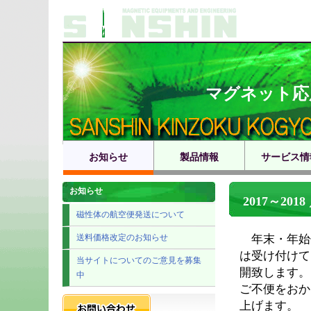
マグネット応
お知らせ
製品情報
サービス情
お知らせ
2017～2
磁性体の航空便発送について
年末・年始
送料価格改定のお知らせ
は受け付けて
当サイトについてのご意見を募集
開致します。
中
ご不便をおか
上げます。