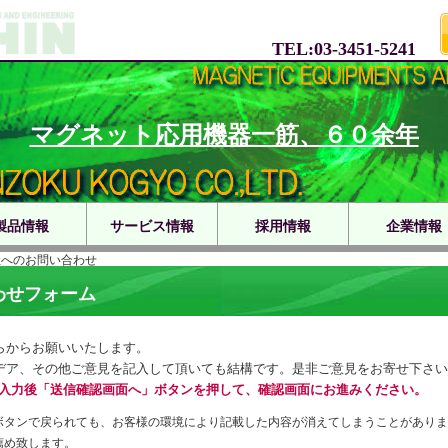
TEL:03-3451-5241
マグネット応用機器一筋、６０余年
製品情報
サービス情報
採用情報
企業情報
社へのお問い合わせ
わせフォーム
らからお願いいたします。
デア、その他ご意見を記入して頂いても結構です。是非ご意見をお寄せ下さい
入力後「送信確認画面へ」ボタンを押して、確認画面にお進みください。
ボタンで戻られても、お客様の環境により記載した内容が消えてしまうことがありま
薦め致します。