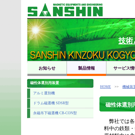
TEL
技術
お知らせ
製品情報
サービス情
磁性体選別用装置
HOME
>>
機械装
アルミ選別機
ドラム磁選機 SDSR型
磁性体選別
永磁吊下磁選機 CB-CON型
弊社では各
料中の鉄類・