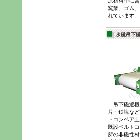
原材料中に含
窯業、ゴム、
れています。
永磁吊下磁
吊下磁選機
片・鉄塊など
トコンベア上
既設ベルトコ
所の非磁性材